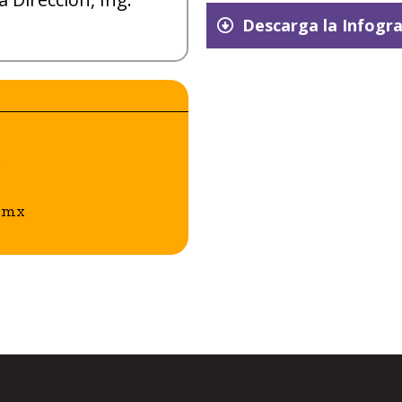
Descarga la Infogra
o
.mx