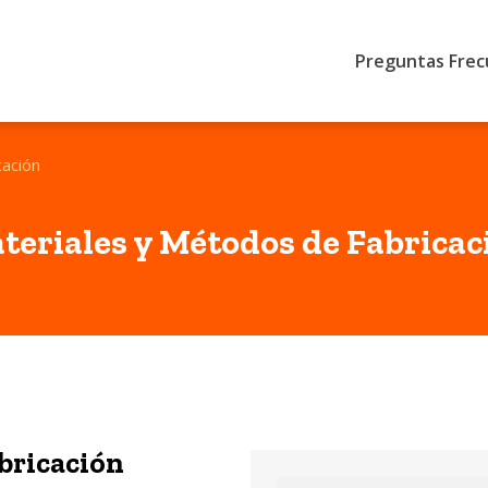
Preguntas Fre
cación
teriales y Métodos de Fabricac
bricación