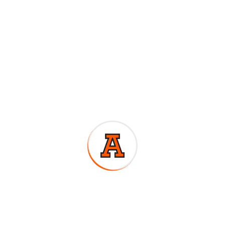
n conjunto de
tractivos turísticos
r conformado por 24
s, excepto