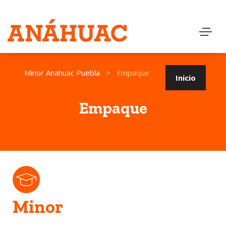
Minor Anahuac Puebla
>
Empaque
Inicio
Empaque
Minor