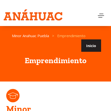
Minor Anahuac Puebla
>
Emprendimiento
Inicio
Emprendimiento
Minor