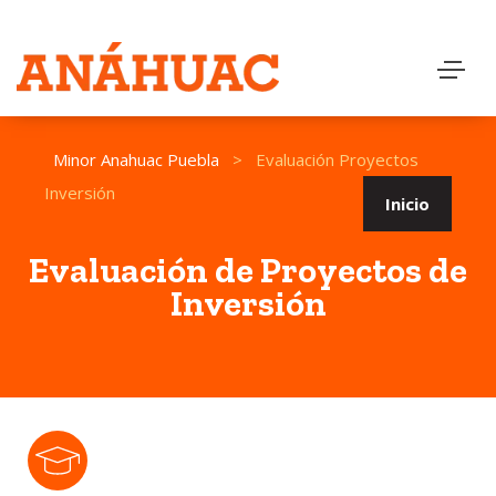
Minor Anahuac Puebla
>
Evaluación Proyectos
Inversión
Inicio
Evaluación de Proyectos de
Inversión