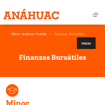
Minor Anahuac Puebla
>
Finanzas Bursátiles
Inicio
Finanzas Bursátiles
Minor