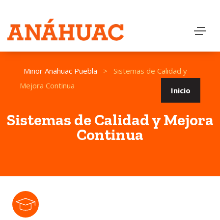
Minor Anahuac Puebla
>
Sistemas de Calidad y
Mejora Continua
Inicio
Sistemas de Calidad y Mejora
Continua