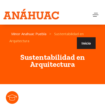
Minor Anahuac Puebla
>
Sustentabilidad en
Arquitectura
Inicio
Sustentabilidad en
Arquitectura